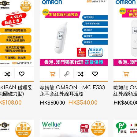
d
血氧儀
手持吸入器
霧化器及吸入器
EMS運動儀
牙刷及牙刷消毒器
佳兒
牙刷及牙刷消毒器
消毒器
Rockee不倒翁兒童牙刷
ve
LED放大化妝鏡
k
Omron 歐姆龍
OM
日記」
Maxell 麥克賽爾
LEKIBAN 磁理妥
歐姆龍 OMRON – MC-E533
歐姆龍 OM
體脂
範圍磁力貼)
免耳套紅外線耳溫槍
紅外線額
PIP 蓓福
舒緩
K$108.00
HK$540.00
HK$600.00
HK$600.0
Wellue
AirTamer 雅達瑪
NexTrend