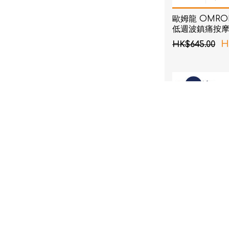
歐姆龍 OMRON 
低週波鎮痛按
H
HK$645.00
[ 限時優惠 ] Viol