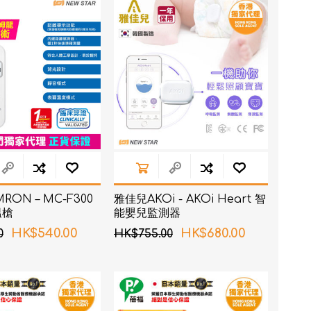
RON connect「血壓
RON – MC-F300
雅佳兒AKOi - AKOi Heart 智
塑身管理
溫槍
能嬰兒監測器
疼痛
HK$540.00
HK$680.00
0
HK$755.00