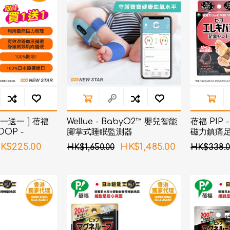
AKOi 雅佳兒
ChoiceMMed 超思
一送一 ] 蓓福
Wellue - BabyO2™ 嬰兒智能
蓓福 PIP -
OOP -
腳掌式睡眠監測器
磁力鎮痛足
本健康磁性鎮痛頸
發貨)
K$225.00
HK$1,485.00
HK$1,650.00
HK$338.0
黑色 45cm (新
)