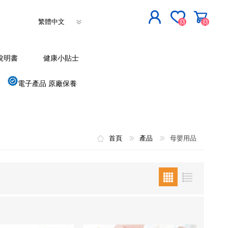
(0)
(0)
立即登記
說明書
健康小貼士
登入
電子產品 原廠保養
首頁
產品
母嬰用品