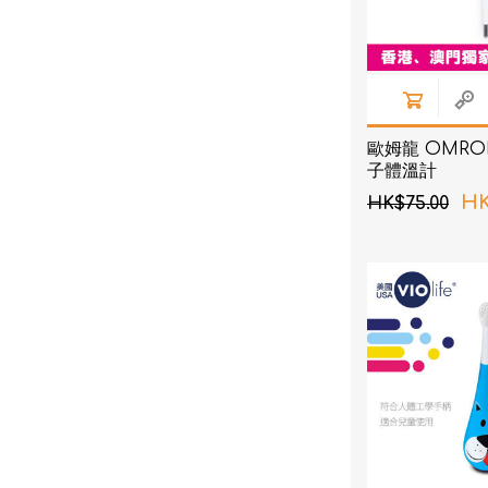
歐姆龍 OMRON 
子體溫計
HK
HK$75.00