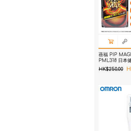
蓓福 PIP MAG
PML318 日
環 黑色 50cm
H
HK$250.00
貨)