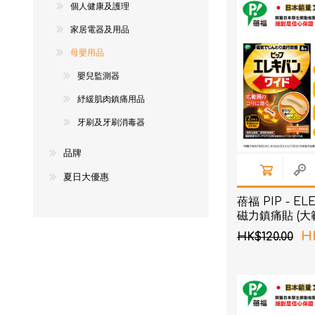
個人健康及護理
NexTren
家居電器及用品
AKOi 雅
母嬰用品
essGee
嬰兒監測器
Violife
紓緩肌肉鎮痛用品
Ultrawa
牙刷及牙刷消毒器
Keepstic
品牌
品牌介紹
夏日大優惠
蓓福 PIP - E
磁力鎮痛貼 (大
80MT 6片裝
H
HK$120.00