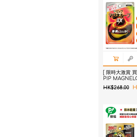
[ 限時大激賞 買
PIP MAGNEL
PML157 日
H
HK$268.00
環 EX(加強版) 
舊包裝隨機發貨