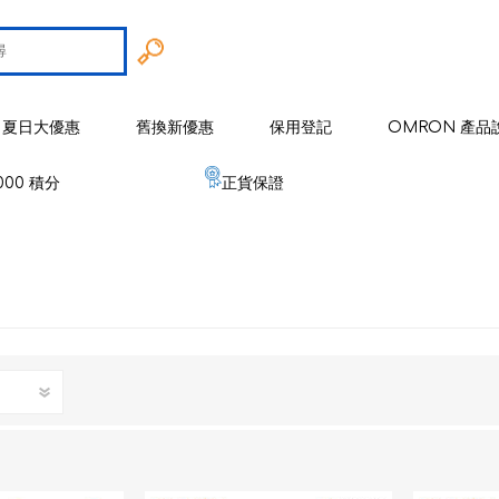
夏日大優惠
舊換新優惠
保用登記
OMRON 產品
000 積分
正貨保證
智能戒指
 歐姆龍
手臂式血壓計
智能健康監察器
血壓計
 麥克賽爾
手腕式血壓計
空氣淨化系列
健康監測器
修剪器 / 修毛器
IZUMI
體重體脂肪測量器
磁理妥磁力貼
血氧儀
電鬚刨系列
健康監察儀
EMS 運動儀
低週波鎮痛按摩器
磁性頸環
血氧儀
體溫計
修剪器 / 修毛器
家居用品
er 雅達瑪
體溫計
嬰兒血氧監測器
睡眠監測器
空氣處理 / 空氣淨化器
消毒器 / 殺菌機
嬰兒監測器
 源動
心電圖監測儀
網眼式霧化器
按摩器
紓緩肌肉鎮痛用品
空氣淨化器及空氣處理
紓緩肌肉鎮痛用品