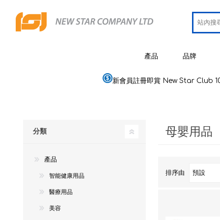
產品
品牌
新會員註冊即賞 New Star Club 1
JCRing
智能健康用品
Omron
醫療用品
母嬰用品
Maxell
分類
美容
PIP 蓓福
個人健康及護理
產品
Wellue
家居電器及用品
排序由
智能健康用品
AirTam
母嬰用品
醫療用品
Viatom
美容