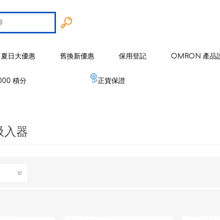
夏日大優惠
舊換新優惠
保用登記
OMRON 產品
000 積分
正貨保證
智能戒指
 歐姆龍
手臂式血壓計
智能健康監察器
血壓計
吸入器
 麥克賽爾
手腕式血壓計
空氣淨化系列
健康監測器
修剪器 / 修毛器
IZUMI
體重體脂肪測量器
磁理妥磁力貼
血氧儀
電鬚刨系列
健康監察儀
EMS 運動儀
低週波鎮痛按摩器
磁性頸環
血氧儀
體溫計
修剪器 / 修毛器
家居用品
er 雅達瑪
體溫計
嬰兒血氧監測器
睡眠監測器
空氣處理 / 空氣淨化器
消毒器 / 殺菌機
嬰兒監測器
 源動
心電圖監測儀
網眼式霧化器
按摩器
紓緩肌肉鎮痛用品
空氣淨化器及空氣處理
紓緩肌肉鎮痛用品