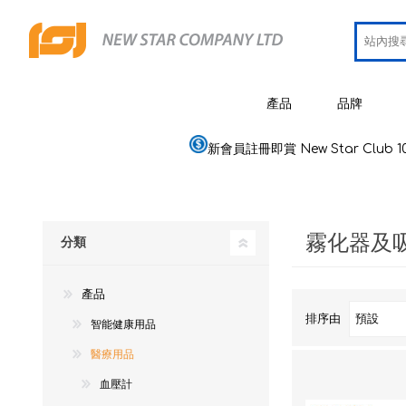
產品
品牌
新會員註冊即賞 New Star Club 1
JCRing
智能健康用品
Omron
醫療用品
霧化器及
Maxell
分類
美容
PIP 蓓福
個人健康及護理
產品
Wellue
家居電器及用品
排序由
智能健康用品
AirTam
母嬰用品
醫療用品
Viatom
血壓計