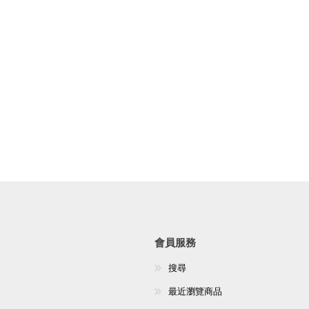
AKOi 雅佳兒
ChoiceMMed 超思
會員服務
搜尋
最近瀏覽商品