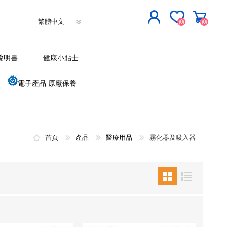
(0)
(0)
立即登記
說明書
健康小貼士
登入
電子產品 原廠保養
首頁
產品
醫療用品
霧化器及吸入器