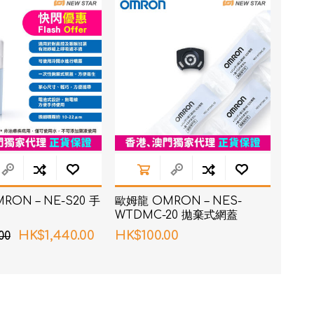
RON connect「血壓
ON – NE-S20 手
歐姆龍 OMRON – NES-
塑身管理
WTDMC-20 拋棄式網蓋
疼痛
HK$1,440.00
HK$100.00
00