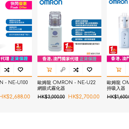
d
血氧儀
手持吸入器
霧化器及吸入器
EMS運動儀
牙刷及牙刷消毒器
佳兒
牙刷及牙刷消毒器
消毒器
Rockee不倒翁兒童牙刷
ve
LED放大化妝鏡
k
Omron 歐姆龍
OM
日記」
Maxell 麥克賽爾
- NE-U100
歐姆龍 OMRON - NE-U22
歐姆龍 OMR
體脂
網眼式霧化器
持吸入器
PIP 蓓福
舒緩
HK$2,688.00
HK$2,700.00
HK$3,000.00
HK$1,600.
Wellue
AirTamer 雅達瑪
NexTrend