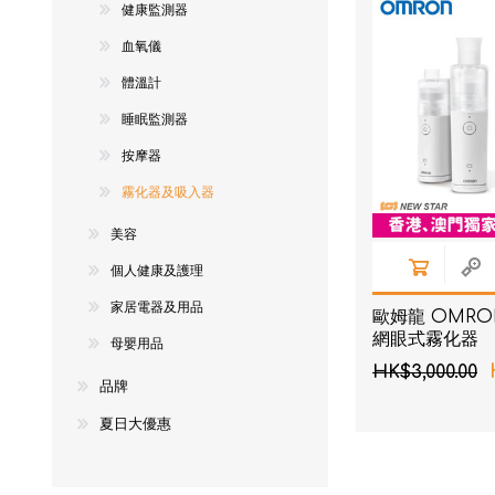
健康監測器
NexTren
血氧儀
AKOi 雅
體溫計
essGee
睡眠監測器
Violife
按摩器
Ultrawa
霧化器及吸入器
Keepstic
美容
品牌介紹
個人健康及護理
家居電器及用品
歐姆龍 OMRON 
網眼式霧化器
母嬰用品
HK$3,000.00
品牌
夏日大優惠