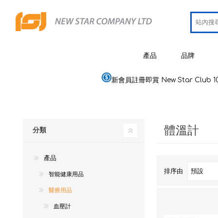
產品
品牌
新會員註冊即賞 New Star Club 1
JCRing
智能健康用品
Omron
醫療用品
體溫計
Maxell
分類
美容
PIP 蓓福
個人健康及護理
產品
Wellue
家居電器及用品
排序由
智能健康用品
AirTam
母嬰用品
醫療用品
Viatom
血壓計