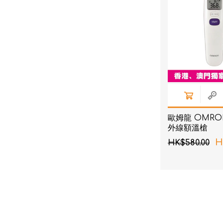
歐姆龍 OMRON 
外線額溫槍
H
HK$580.00