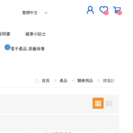
(0)
(0)
立即登記
說明書
健康小貼士
登入
電子產品 原廠保養
首頁
產品
醫療用品
體溫計