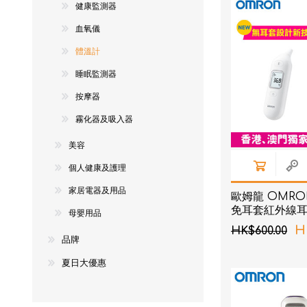
健康監測器
NexTren
血氧儀
AKOi 雅
體溫計
essGee
睡眠監測器
Violife
按摩器
Ultrawa
霧化器及吸入器
Keepstic
美容
品牌介紹
個人健康及護理
家居電器及用品
歐姆龍 OMRON
免耳套紅外線
母嬰用品
H
HK$600.00
品牌
夏日大優惠