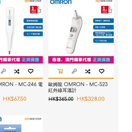
RON connect「血壓
RON - MC-246 電
歐姆龍 OMRON - MC-523
塑身管理
紅外線耳溫計
疼痛
HK$67.50
HK$328.00
HK$365.00