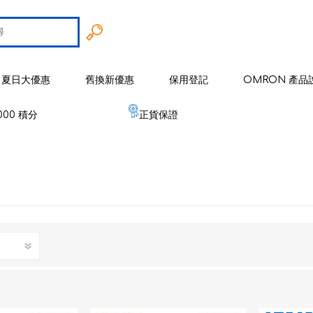
夏日大優惠
舊換新優惠
保用登記
OMRON 產品
000 積分
正貨保證
智能戒指
 歐姆龍
手臂式血壓計
智能健康監察器
血壓計
 麥克賽爾
手腕式血壓計
空氣淨化系列
健康監測器
修剪器 / 修毛器
IZUMI
體重體脂肪測量器
磁理妥磁力貼
血氧儀
電鬚刨系列
健康監察儀
EMS 運動儀
低週波鎮痛按摩器
磁性頸環
血氧儀
體溫計
修剪器 / 修毛器
家居用品
er 雅達瑪
體溫計
嬰兒血氧監測器
睡眠監測器
空氣處理 / 空氣淨化器
消毒器 / 殺菌機
嬰兒監測器
 源動
心電圖監測儀
網眼式霧化器
按摩器
紓緩肌肉鎮痛用品
空氣淨化器及空氣處理
紓緩肌肉鎮痛用品