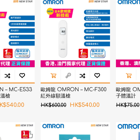
d
血氧儀
手持吸入器
霧化器及吸入器
EMS運動儀
牙刷及牙刷消毒器
佳兒
牙刷及牙刷消毒器
消毒器
Rockee不倒翁兒童牙刷
ve
LED放大化妝鏡
k
Omron 歐姆龍
OM
日記」
Maxell 麥克賽爾
 – MC-E533
歐姆龍 OMRON – MC-F300
歐姆龍 OM
體脂
耳溫槍
紅外線額溫槍
子體溫計
PIP 蓓福
舒緩
K$540.00
HK$540.00
HK$600.00
HK$75.00
Wellue
AirTamer 雅達瑪
NexTrend