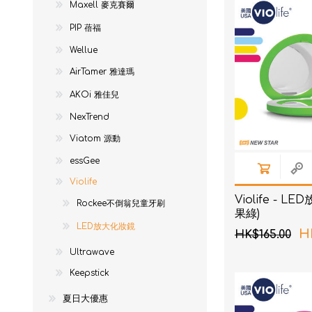
Maxell 麥克賽爾
NexTren
PIP 蓓福
AKOi 雅
Wellue
essGee
AirTamer 雅達瑪
Violife
AKOi 雅佳兒
Ultrawa
NexTrend
Keepstic
Viatom 源動
essGee
品牌介紹
Violife
Violife - L
Rockee不倒翁兒童牙刷
果綠)
LED放大化妝鏡
H
HK$165.00
Ultrawave
Keepstick
夏日大優惠