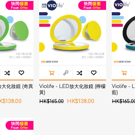
d
血氧儀
手持吸入器
霧化器及吸入器
EMS運動儀
牙刷及牙刷消毒器
佳兒
牙刷及牙刷消毒器
消毒器
Rockee不倒翁兒童牙刷
ve
LED放大化妝鏡
k
Omron 歐姆龍
OM
日記」
Maxell 麥克賽爾
ED放大化妝鏡 (奇異
Violife - LED放大化妝鏡 (檸檬
Violife
體脂
黃)
藍)
PIP 蓓福
舒緩
K$138.00
HK$138.00
HK$165.00
HK$165.0
Wellue
AirTamer 雅達瑪
NexTrend