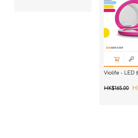
Violife - L
H
HK$165.00