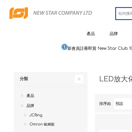
產品
品牌
新會員註冊即賞 New Star Club 1
JCRing
智能健康用品
Omron
醫療用品
LED放大
Maxell
分類
美容
PIP 蓓福
個人健康及護理
產品
Wellue
家居電器及用品
排序由
品牌
AirTam
母嬰用品
JCRing
Omron 歐姆龍
Viatom