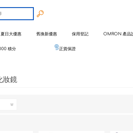
夏日大優惠
舊換新優惠
保用登記
OMRON 產品
000 積分
正貨保證
智能戒指
 歐姆龍
手臂式血壓計
智能健康監察器
血壓計
化妝鏡
 麥克賽爾
手腕式血壓計
空氣淨化系列
健康監測器
修剪器 / 修毛器
IZUMI
體重體脂肪測量器
磁理妥磁力貼
血氧儀
電鬚刨系列
健康監察儀
EMS 運動儀
低週波鎮痛按摩器
磁性頸環
血氧儀
體溫計
修剪器 / 修毛器
家居用品
er 雅達瑪
體溫計
嬰兒血氧監測器
睡眠監測器
空氣處理 / 空氣淨化器
消毒器 / 殺菌機
嬰兒監測器
 源動
心電圖監測儀
網眼式霧化器
按摩器
紓緩肌肉鎮痛用品
空氣淨化器及空氣處理
紓緩肌肉鎮痛用品