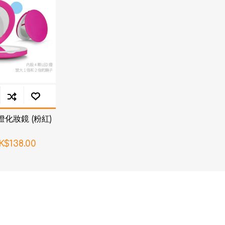
AKOi 雅佳兒
ChoiceMMed 超思
ED 燈化妝鏡 (粉紅)
K$138.00