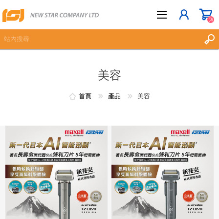
(0)
美容
立即登記
登入
首頁
產品
美容
願望清單
(0)