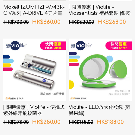
Maxell IZUMI IZF-V743R-
[ 限時優惠 ] Violife -
C V系列 A-DRIVE 4刀片電
Viossentials 禮品套裝 (銀粉
鬚刨 (銅色)
紅色)
HK$660.00
HK$268.00
HK$733.00
HK$520.00
[ 限時優惠 ] Violife - 便攜式
Violife - LED放大化妝鏡 (奇
紫外線牙刷殺菌器
異果綠)
HK$250.00
HK$138.00
HK$278.00
HK$165.00