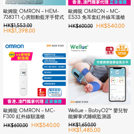
歐姆龍 OMRON – HEM-
歐姆龍 OMRON – MC-
7383T1 心房顫動藍牙手臂式
E533 免耳套紅外線耳溫槍
血壓計
HK$1,553.00
HK$540.00
HK$600.00
HK$1,398.00
歐姆龍 OMRON – MC-
Wellue - BabyO2™ 嬰兒智
F300 紅外線額溫槍
能腳掌式睡眠監測器
HK$540.00
HK$1,650.00
HK$600.00
HK$1,485.00