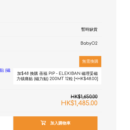
暫時缺貨
BabyO2
無需換購
RON connect「血壓
貼 (磁
加$48 換購 蓓福 PIP - ELEKIBAN 磁理妥磁
力镇痛贴 (磁力贴) 200MT 12粒 [+HK$48.00]
塑身管理
HK$1,650.00
疼痛
HK$1,485.00
加入購物車