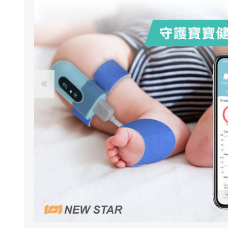
NexTren
AKOi 雅
essGee
Violife
Ultrawa
Keepstic
品牌介紹