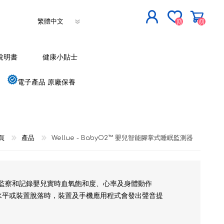
(0)
(0)
立即登記
說明書
健康小貼士
登入
電子產品 原廠保養
頁
產品
Wellue - BabyO2™ 嬰兒智能腳掌式睡眠監測器
，持續監察和記錄嬰兒實時血氧飽和度、心率及身體動作
水平或裝置脫落時，裝置及手機應用程式會發出聲音提