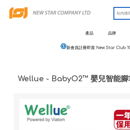
產品
品牌
新會員註冊即賞 New Star Club 1
JCRing
智能健康用品
Omron
醫療用品
Wellue - BabyO2™ 嬰兒
Maxell
美容
PIP 蓓福
個人健康及護理
Wellue
家居電器及用品
AirTam
母嬰用品
Viatom