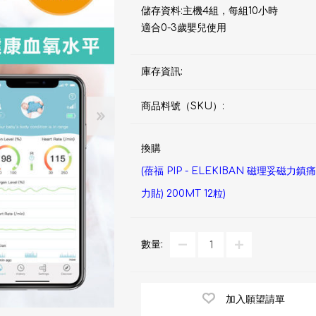
d
血氧儀
儲存資料:主機4組，每組10小時
手持吸入器
霧化器及吸入器
EMS運動儀
牙刷及牙刷消毒器
適合0-3歲嬰兒使用
佳兒
牙刷及牙刷消毒器
庫存資訊:
消毒器
Rockee不倒翁兒童牙刷
商品料號（SKU）:
ve
LED放大化妝鏡
k
換購
Omron 歐姆龍
OM
(蓓福 PIP - ELEKIBAN 磁理妥磁力鎮痛
日記」
Maxell 麥克賽爾
力貼) 200MT 12粒)
體脂
PIP 蓓福
舒緩
數量:
Wellue
AirTamer 雅達瑪
加入願望請單
NexTrend