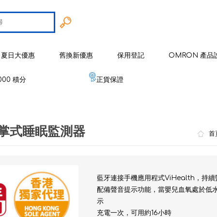
夏日大優惠
舊換新優惠
保用登記
OMRON 產品
000 積分
正貨保證
智能戒指
 歐姆龍
手臂式血壓計
智能健康監察器
血壓計
智能腳掌式睡眠監測器
 麥克賽爾
手腕式血壓計
空氣淨化系列
健康監測器
修剪器 / 修毛器
首
IZUMI
體重體脂肪測量器
磁理妥磁力貼
血氧儀
電鬚刨系列
健康監察儀
EMS 運動儀
低週波鎮痛按摩器
磁性頸環
血氧儀
體溫計
修剪器 / 修毛器
家居用品
​藍牙連接手機應用程式ViHealth
er 雅達瑪
體溫計
嬰兒血氧監測器
睡眠監測器
空氣處理 / 空氣淨化器
消毒器 / 殺菌機
嬰兒監測器
配備聲音提示功能，當嬰兒血氧處於低
示
 源動
心電圖監測儀
網眼式霧化器
按摩器
紓緩肌肉鎮痛用品
空氣淨化器及空氣處理
紓緩肌肉鎮痛用品
充電一次，可用約16小時