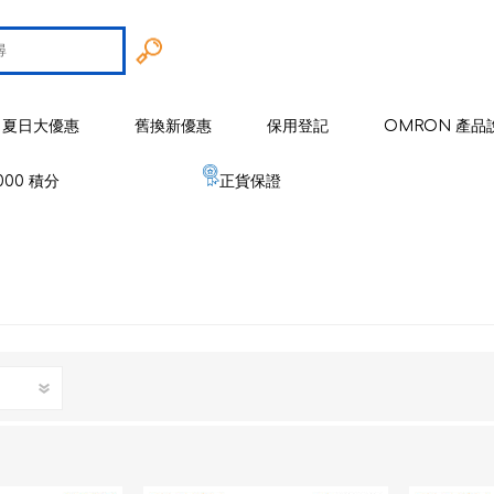
夏日大優惠
舊換新優惠
保用登記
OMRON 產品
000 積分
正貨保證
智能戒指
 歐姆龍
手臂式血壓計
智能健康監察器
血壓計
 麥克賽爾
手腕式血壓計
空氣淨化系列
健康監測器
修剪器 / 修毛器
IZUMI
體重體脂肪測量器
磁理妥磁力貼
血氧儀
電鬚刨系列
健康監察儀
EMS 運動儀
低週波鎮痛按摩器
磁性頸環
血氧儀
體溫計
修剪器 / 修毛器
家居用品
er 雅達瑪
體溫計
嬰兒血氧監測器
睡眠監測器
空氣處理 / 空氣淨化器
消毒器 / 殺菌機
嬰兒監測器
 源動
心電圖監測儀
網眼式霧化器
按摩器
紓緩肌肉鎮痛用品
空氣淨化器及空氣處理
紓緩肌肉鎮痛用品