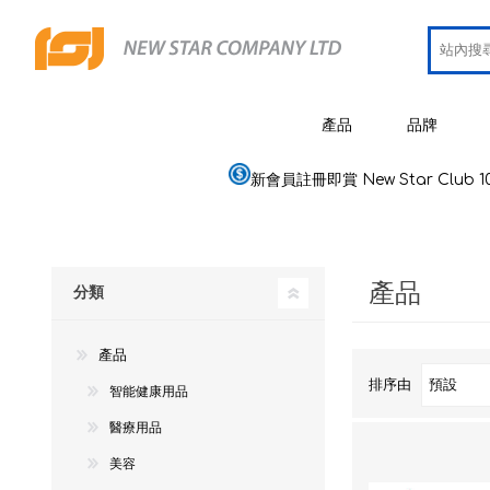
產品
品牌
新會員註冊即賞 New Star Club 1
JCRing
智能健康用品
Omron
醫療用品
產品
Maxell
分類
美容
PIP 蓓福
個人健康及護理
產品
Wellue
家居電器及用品
排序由
智能健康用品
AirTam
母嬰用品
醫療用品
Viatom
美容