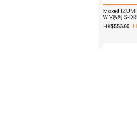
Maxell IZUMI
W V系列 S-D
刨 (白色)
H
HK$553.00
Maxell IZUMI