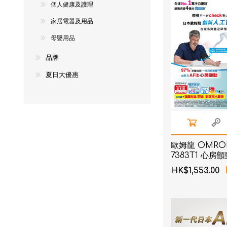
個人健康及護理
NexTren
家居電器及用品
AKOi 雅
母嬰用品
essGee
品牌
Violife
夏日大優惠
Ultrawa
Keepstic
品牌介紹
歐姆龍 OMRON
7383T1 心
壓計
HK$1,553.00