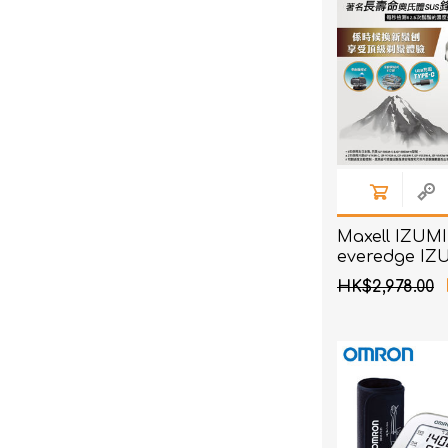
Maxell IZUMI
everedge IZ
系列 6刀片AI
HK$2,978.00
刨 (銀色)