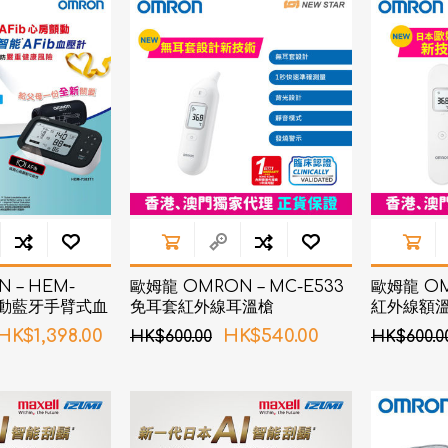
d
血氧儀
手持吸入器
霧化器及吸入器
EMS運動儀
牙刷及牙刷消毒器
佳兒
牙刷及牙刷消毒器
消毒器
Rockee不倒翁兒童牙刷
ve
LED放大化妝鏡
k
Omron 歐姆龍
OM
日記」
Maxell 麥克賽爾
 – HEM-
歐姆龍 OMRON – MC-E533
歐姆龍 OM
體脂
房顫動藍牙手臂式血
免耳套紅外線耳溫槍
紅外線額
PIP 蓓福
舒緩
HK$1,398.00
HK$540.00
HK$600.00
HK$600.0
Wellue
AirTamer 雅達瑪
NexTrend