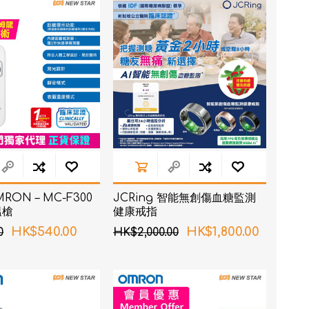
RON connect「血壓
RON – MC-F300
JCRing 智能無創傷血糖監測
塑身管理
溫槍
健康戒指
疼痛
HK$540.00
HK$1,800.00
0
HK$2,000.00