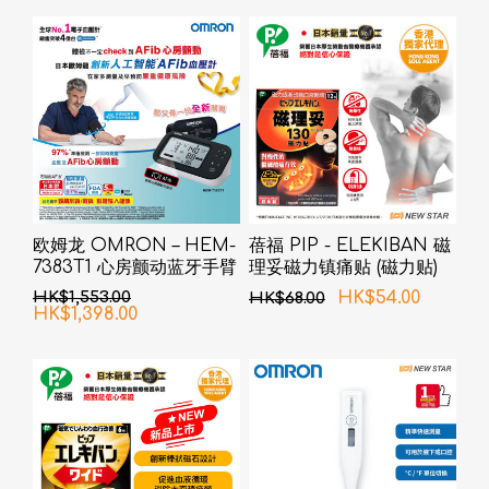
欧姆龙 OMRON – HEM-
蓓福 PIP - ELEKIBAN 磁
7383T1 心房颤动蓝牙手臂
理妥磁力镇痛贴 (磁力贴)
式血压计
130MT 12粒
HK$1,553.00
HK$54.00
HK$68.00
HK$1,398.00