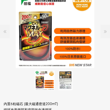
内置6粒磁石 (最大磁通密道200mT)
磁环改善颈部和肩部的血液循环