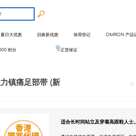
夏日大优惠
旧换新优惠
保用登记
OMRON 产品
000 积分
正货保证
智能戒指
 欧姆龙
手臂式血压计
智能健康监察器
血压计
N 磁力镇痛足部带 (新
 麦克赛尔
手腕式血压计
空气净化系列
健康监测器
修剪器 / 修毛器
IZUMI
体重体脂肪测量器
磁理妥磁力贴
血氧仪
电须刨系列
健康监察仪
EMS 运动仪
低周波镇痛按摩器
磁性颈环
血氧仪
体温计
修剪器 / 修毛器
家居用品
er 雅达玛
体温计
婴儿血氧监测器
睡眠监测器
空气处理/ 空气净化器
消毒器 / 杀菌机
婴儿监测器
适合长时间站立及穿着高跟鞋人士
 源动
心电图监测仪
网眼式雾化器
按摩器
纾缓肌肉镇痛用品
空气净化器及空气处理
纾缓肌肉镇痛用品