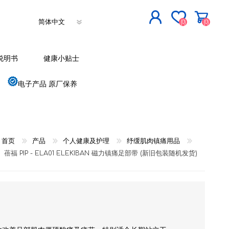
(0)
(0)
立即登记
说明书
健康小贴士
登入
电子产品 原厂保养
首页
产品
个人健康及护理
纾缓肌肉镇痛用品
蓓福 PIP - ELA01 ELEKIBAN 磁力镇痛足部带 (新旧包装随机发货)
。