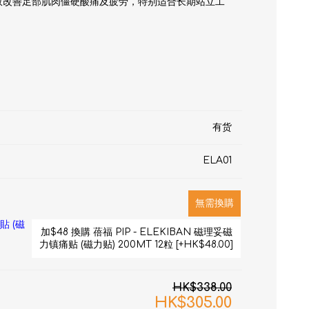
效改善足部肌肉僵硬酸痛及疲劳，特别适合长期站立工
有货
ELA01
RON connect「血压
塑身管理
無需換購
貼 (磁
疼痛
加$48 換購 蓓福 PIP - ELEKIBAN 磁理妥磁
力镇痛贴 (磁力贴) 200MT 12粒 [+HK$48.00]
HK$338.00
HK$305.00