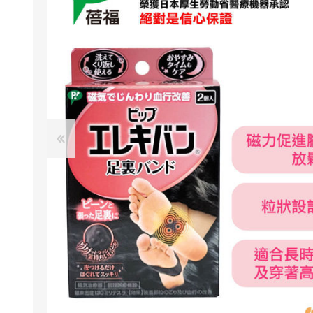
NexTren
AKOi 雅
essGee
Violife
Ultrawa
Keepstic
品牌介紹