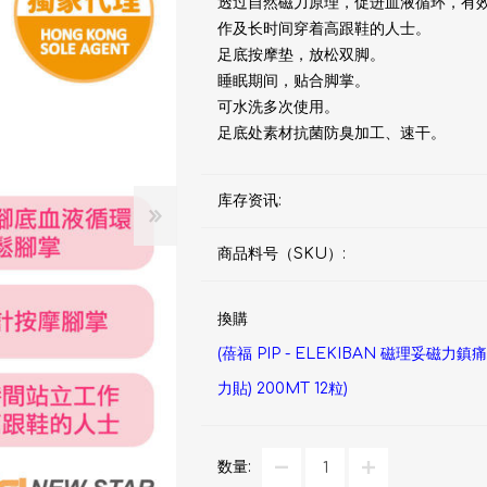
透过自然磁力原理，促进血液循环，有
d
血氧仪
手持吸入器
雾化器及吸入器
EMS运动仪
牙刷及牙刷消毒器
作及长时间穿着高跟鞋的人士。
佳儿
足底按摩垫，放松双脚。
牙刷及牙刷消毒器
睡眠期间，贴合脚掌。
可水洗多次使用。
消毒器
足底处素材抗菌防臭加工、速干。
Rockee不倒翁儿童牙刷
ve
LED放大化妆镜
库存资讯:
k
商品料号（SKU）:
Omron 欧姆龙
OM
日记」
Maxell 麦克赛尔
体脂
換購
PIP 蓓福
(蓓福 PIP - ELEKIBAN 磁理妥磁力鎮痛
舒缓
Wellue
力貼) 200MT 12粒)
AirTamer 雅达玛
NextTrend
数量: