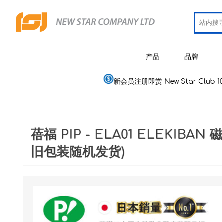
产品
品牌
新会员注册即赏 New Star Club 1
JCRing
智能健康用品
Omron
医疗用品
蓓福 PIP - ELA01 ELEKIBA
Maxell
美容
旧包装随机发货)
PIP 蓓福
个人健康及护理
Wellue
家居电器及用品
AirTam
母婴用品
Viatom