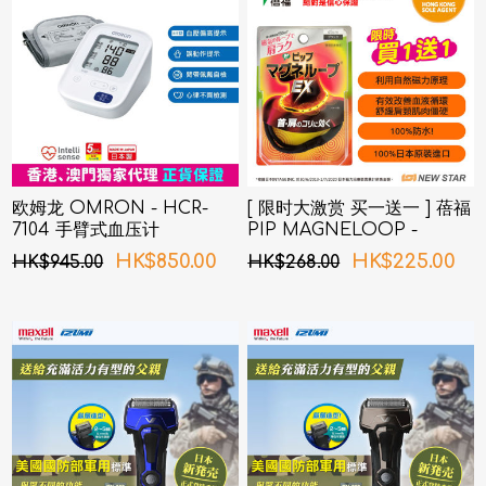
欧姆龙 OMRON - HCR-
[ 限时大激赏 买一送一 ] 蓓福
7104 手臂式血压计
PIP MAGNELOOP -
PML157 日本健康磁性镇痛
HK$850.00
HK$225.00
HK$945.00
HK$268.00
颈环 EX (加强版）黑色
45cm (新旧包装随机发货)