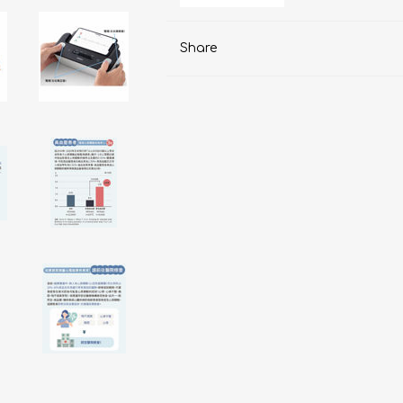
AKOi 雅佳儿
Share
ChoiceMMed 超思