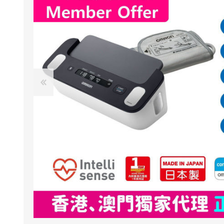
NexTren
AKOi 雅
essGee
Violife
Ultrawa
Keepstic
品牌介紹