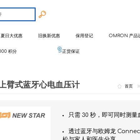
夏日大优惠
旧换新优惠
保用登记
OMRON 产品
000 积分
正货保证
智能戒指
 欧姆龙
手臂式血压计
智能健康监察器
血压计
0T 上臂式蓝牙心电血压计
 麦克赛尔
手腕式血压计
空气净化系列
健康监测器
修剪器 / 修毛器
首页
IZUMI
体重体脂肪测量器
磁理妥磁力贴
血氧仪
电须刨系列
健康监察仪
EMS 运动仪
低周波镇痛按摩器
磁性颈环
血氧仪
体温计
修剪器 / 修毛器
家居用品
只需 30 秒，即可同时测
er 雅达玛
体温计
婴儿血氧监测器
睡眠监测器
空气处理/ 空气净化器
消毒器 / 杀菌机
婴儿监测器
透过蓝牙与欧姆龙 Conne
 源动
心电图监测仪
网眼式雾化器
按摩器
纾缓肌肉镇痛用品
空气净化器及空气处理
纾缓肌肉镇痛用品
松与家人和医生分享。