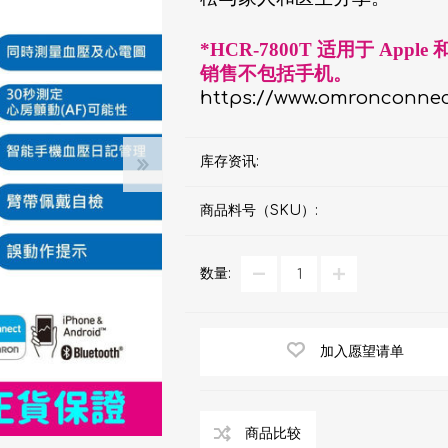
d
血氧仪
手持吸入器
雾化器及吸入器
EMS运动仪
牙刷及牙刷消毒器
*HCR-7800T 适用于 App
佳儿
牙刷及牙刷消毒器
销售不包括手机。
https://www.omronconnec
消毒器
Rockee不倒翁儿童牙刷
ve
库存资讯:
LED放大化妆镜
k
商品料号（SKU）:
Omron 欧姆龙
OM
日记」
数量:
Maxell 麦克赛尔
体脂
PIP 蓓福
舒缓
加入愿望请单
Wellue
AirTamer 雅达玛
NextTrend