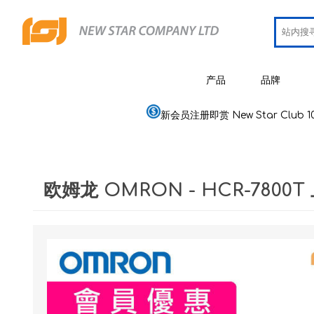
产品
品牌
新会员注册即赏 New Star Club 1
JCRing
智能健康用品
Omron
医疗用品
欧姆龙 OMRON - HCR-780
Maxell
美容
PIP 蓓福
个人健康及护理
Wellue
家居电器及用品
AirTam
母婴用品
Viatom