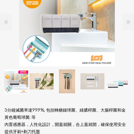
3分鐘滅菌率達99.9%, 包括轉糖鏈球菌、綠膿桿菌、大腸桿菌和金
黃色葡萄球菌..等
內置感應器，人性化設計，開蓋就關，合上蓋就開，確保使用安全
提供牙刷+剃刀托盤