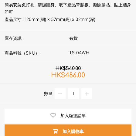
簡易安裝免打孔 : 清潔牆身、取下產品背膠板、撕開膠貼、貼上牆身
即可
產品尺寸 : 120mm(闊) x 57mm(高) x 32mm(深)
庫存資訊:
有貨
TS-04WH
商品料號（SKU）:
HK$540.00
HK$486.00
數量:
加入願望請單
加入購物車