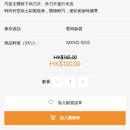
可從主體拆下內刀片、外刀片進行水洗
時尚外型加上鋁製殼身，體積輕巧，便於差旅時攜帶
庫存資訊:
暫時缺貨
MXNS-100S
商品料號（SKU）:
HK$145.00
HK$130.00
數量:
加入願望請單
加入購物車