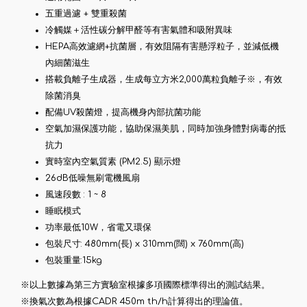
五重過濾 + 雙重殺菌
冷觸媒＋活性碳分解甲醛等有害氣體和吸附異味
HEPA高效濾網+抗菌層，有效阻隔有害懸浮粒子，並減低機
內細菌滋生
搭載負離子生成器，生成每立方米2,000萬粒負離子※，有效
除菌消臭
配備UV殺菌燈，提高機身內部抗菌功能
空氣加濕保護功能，協助保濕美肌，同時加強身體對病毒的抵
抗力
實時室內空氣質素 (PM2.5) 顯示燈
26dB低噪無刷電機風扇
風速段數 : 1 ~ 8
睡眠模式
功率最低10W，省電又環保
包裝尺寸: 480mm(長) x 310mm(闊) x 760mm(高)
包裝重量:15kg
※以上數據為第三方實驗室根據多項國際標準得出的測試結果。
※換氣次數為根據CADR 450m th/h計算得出的理論值。