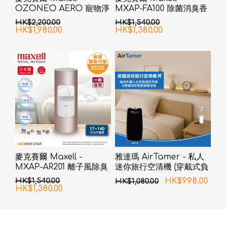
OZONEO AERO 寵物淨
MXAP-FA100 除菌消臭香
味除菌座枱空氣清新機
薰機
HK$2,200.00
HK$1,540.00
MXAP-AE270 黑色
HK$1,980.00
HK$1,380.00
麥克賽爾 Maxell -
雅達瑪 AirTamer - 私人
MXAP-AR201 離子風除臭
迷你旅行空清機 (穿戴式負
抗菌機 粉紅色
離子空氣清淨機) A310 - 黑
HK$1,540.00
HK$998.00
HK$1,080.00
色
HK$1,380.00