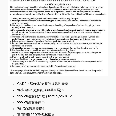
CADR 450m3/hr超強換氣性能※
每小時約6次換氣(330呎家居)※
99.99%過濾懸浮粒子PM2.5/PM0.3※
99.99%過濾細菌※
98.75%過濾塵蟎※
適用範圍330呎~580呎※