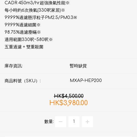
CADR 450m3/hr超強換氣性能※
每小時約6次換氣(330呎家居)※
99.99%過濾懸浮粒子PM2.5/PM0.3※
99.99%過濾細菌※
98.75%過濾塵蟎※
適用範圍330呎~580呎※
五重過濾 + 雙重殺菌
庫存資訊:
暫時缺貨
MXAP-HEP200
商品料號（SKU）:
HK$4,500.00
HK$3,980.00
數量: