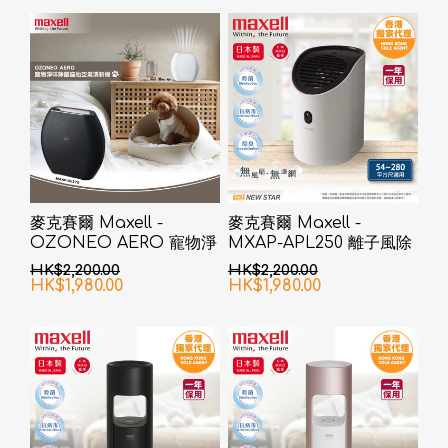
麥克賽爾 Maxell -
麥克賽爾 Maxell -
OZONEO AERO 寵物淨
MXAP-APL250 離子風除
味除菌座枱空氣清新機
臭抗菌機 白色
HK$2,200.00
HK$2,200.00
MXAP-AE270 黑色
HK$1,980.00
HK$1,980.00