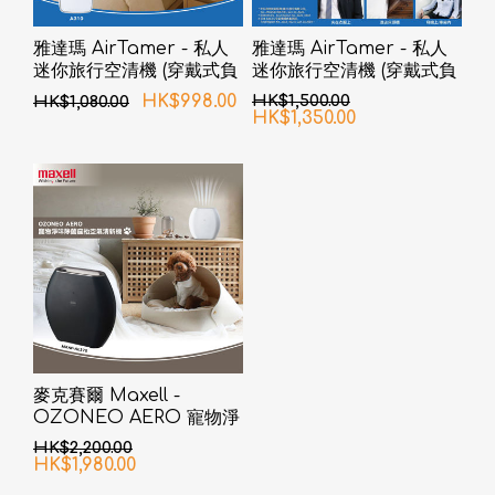
雅達瑪 AirTamer - 私人
雅達瑪 AirTamer - 私人
迷你旅行空清機 (穿戴式負
迷你旅行空清機 (穿戴式負
離子空氣淨化器) A310 - 白
離子空氣淨化器) A315 - 白
HK$998.00
HK$1,500.00
HK$1,080.00
色
色
HK$1,350.00
麥克賽爾 Maxell -
OZONEO AERO 寵物淨
味除菌座枱空氣清新機
HK$2,200.00
MXAP-AE270 黑色
HK$1,980.00