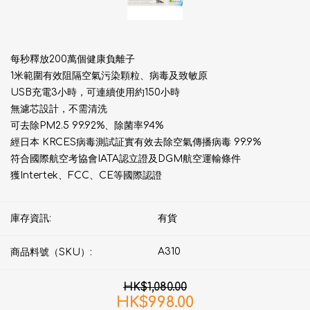
每秒釋放200萬個健康負離子
1米範圍有效阻隔空氣污染顆粒、病毒及致敏原
USB充電3小時，可連續使用約150小時
無濾芯設計，不需清洗
可去除PM2.5 99.92%、除菌率94%
經日本 KRCES病毒測試証實有效去除空氣傳播病毒 99.9%
符合國際航空考協會IATA認立證及DGM航空運輸條件
獲Intertek、FCC、CE等國際認證
庫存資訊:
有貨
A310
商品料號（SKU）:
HK$1,080.00
HK$998.00