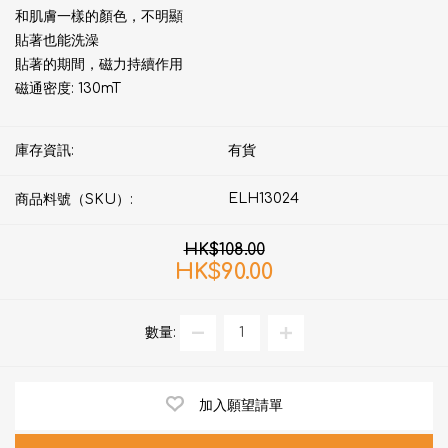
和肌膚一樣的顏色，不明顯
貼著也能洗澡
貼著的期間，磁力持續作用
磁通密度: 130mT
庫存資訊:
有貨
ELH13024
商品料號（SKU）:
HK$108.00
HK$90.00
數量:
加入願望請單