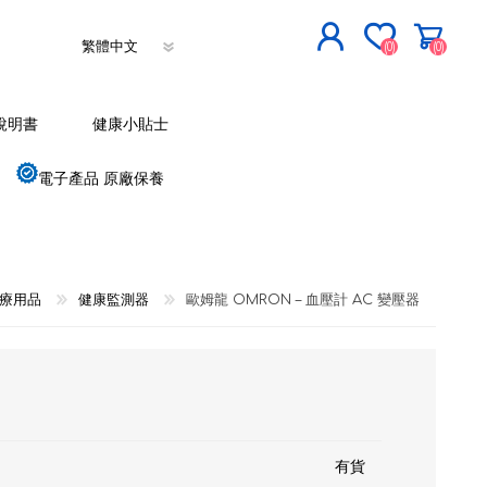
(0)
(0)
立即登記
說明書
健康小貼士
登入
電子產品 原廠保養
療用品
健康監測器
歐姆龍 OMRON – 血壓計 AC 變壓器
有貨