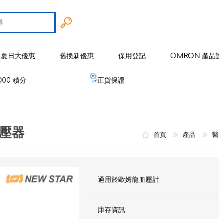
夏日大優惠
舊換新優惠
保用登記
OMRON 產品
000 積分
正貨保證
智能戒指
 歐姆龍
手臂式血壓計
智能健康監察器
血壓計
變壓器
 麥克賽爾
手腕式血壓計
空氣淨化系列
健康監測器
修剪器 / 修毛器
首頁
產品
醫
IZUMI
體重體脂肪測量器
磁理妥磁力貼
血氧儀
電鬚刨系列
健康監察儀
EMS 運動儀
低週波鎮痛按摩器
磁性頸環
血氧儀
體溫計
修剪器 / 修毛器
家居用品
適用於歐姆龍血壓計
er 雅達瑪
體溫計
嬰兒血氧監測器
睡眠監測器
空氣處理 / 空氣淨化器
消毒器 / 殺菌機
嬰兒監測器
 源動
心電圖監測儀
網眼式霧化器
庫存資訊:
按摩器
紓緩肌肉鎮痛用品
空氣淨化器及空氣處理
紓緩肌肉鎮痛用品