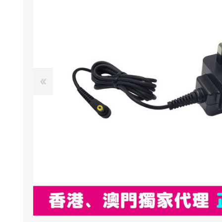
NexTren
AKOi 雅
essGee
Violife
Ultrawa
Keepstic
品牌介紹