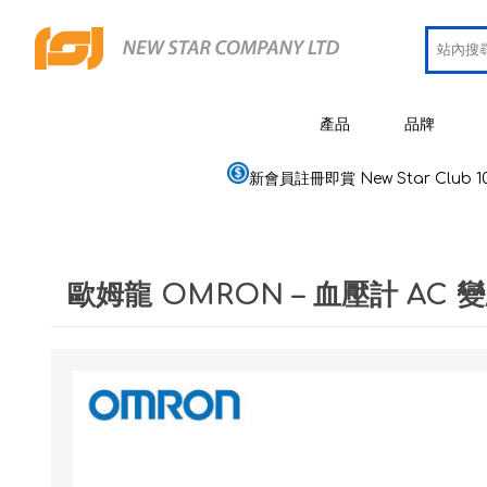
產品
品牌
新會員註冊即賞 New Star Club 1
JCRing
智能健康用品
Omron
醫療用品
歐姆龍 OMRON – 血壓計 AC 
Maxell
美容
PIP 蓓福
個人健康及護理
Wellue
家居電器及用品
AirTam
母嬰用品
Viatom