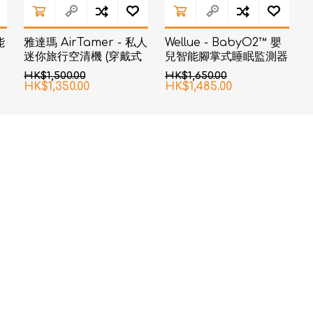
能
雅達瑪 AirTamer - 私人
Wellue - BabyO2™ 嬰
迷你旅行空清機 (穿戴式
兒智能腳掌式睡眠監測器
負離子空氣淨化器) A315
HK$1,500.00
HK$1,650.00
- 白色
HK$1,350.00
HK$1,485.00