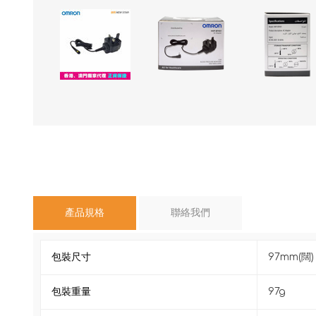
產品規格
聯絡我們
包裝尺寸
97mm(闊) 
包裝重量
97g