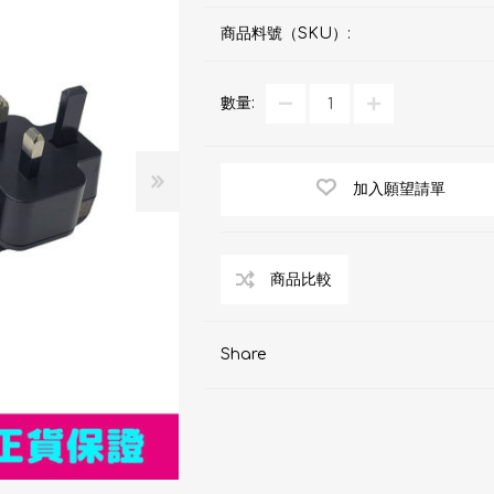
d
血氧儀
手持吸入器
霧化器及吸入器
EMS運動儀
牙刷及牙刷消毒器
商品料號（SKU）:
佳兒
牙刷及牙刷消毒器
數量:
消毒器
Rockee不倒翁兒童牙刷
ve
LED放大化妝鏡
加入願望請單
k
Omron 歐姆龍
OM
日記」
Maxell 麥克賽爾
體脂
PIP 蓓福
Share
舒緩
Wellue
AirTamer 雅達瑪
NexTrend