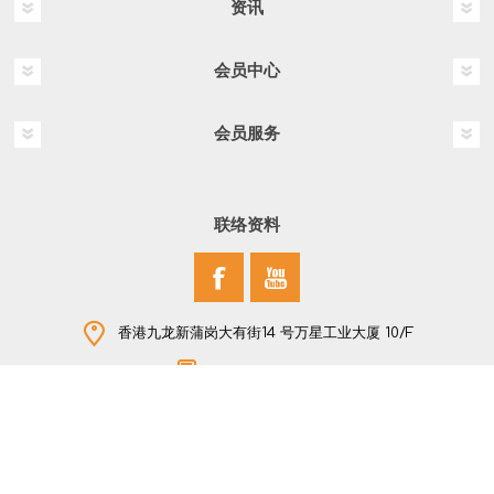
资讯
会员中心
会员服务
联络资料
香港九龙新蒲岗大有街14 号万星工业大厦 10/F
+852 2796 2907
版权所有 © 2026 NEW STAR COMPANY LTD 保留所有权利
Powered by
nopCommerce