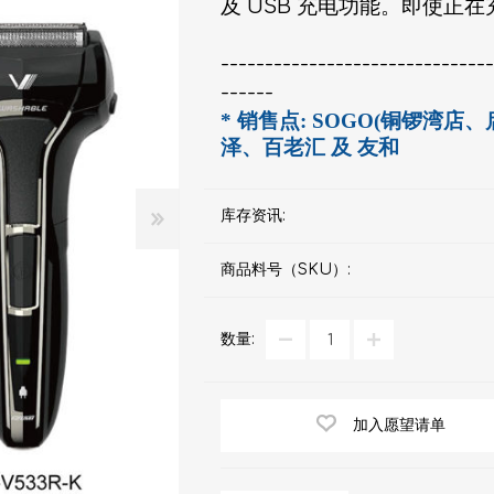
及 USB 充电功能。即使正
d
血氧仪
手持吸入器
雾化器及吸入器
EMS运动仪
牙刷及牙刷消毒器
佳儿
------------------------------
牙刷及牙刷消毒器
------
消毒器
* 销售点: SOGO(铜锣湾
Rockee不倒翁儿童牙刷
泽、百老汇 及 友和
ve
LED放大化妆镜
库存资讯:
k
Omron 欧姆龙
OM
商品料号（SKU）:
日记」
Maxell 麦克赛尔
体脂
数量:
PIP 蓓福
舒缓
Wellue
加入愿望请单
AirTamer 雅达玛
NextTrend