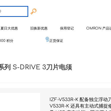
夏日大优惠
旧换新优惠
保用登记
OMRON 产品
000 积分
正货保证
智能戒指
 欧姆龙
手臂式血压计
智能健康监察器
血压计
K V系列 S-DRIVE 3刀片电须
 麦克赛尔
手腕式血压计
空气净化系列
健康监测器
修剪器 / 修毛器
IZUMI
体重体脂肪测量器
磁理妥磁力贴
血氧仪
电须刨系列
健康监察仪
EMS 运动仪
低周波镇痛按摩器
磁性颈环
血氧仪
体温计
修剪器 / 修毛器
家居用品
er 雅达玛
体温计
婴儿血氧监测器
睡眠监测器
空气处理/ 空气净化器
消毒器 / 杀菌机
婴儿监测器
IZF-V533R-K 配备独立
 源动
心电图监测仪
V533R-K 还具有主动式捕捉
网眼式雾化器
按摩器
纾缓肌肉镇痛用品
空气净化器及空气处理
纾缓肌肉镇痛用品