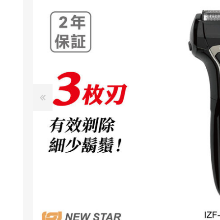
NexTren
AKOi 雅
essGee
Violife
Ultrawa
Keepstic
品牌介紹