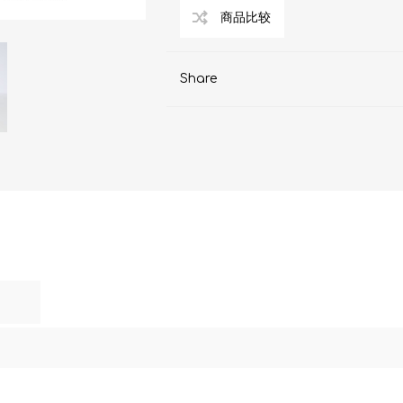
AKOi 雅佳儿
ChoiceMMed 超思
Share