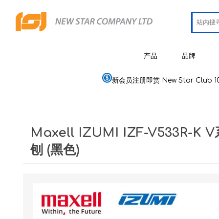
产品
品牌
新会员注册即赏 New Star Club 1
JCRing
智能健康用品
Omron
医疗用品
Maxell IZUMI IZF-V533R-
Maxell
美容
刨 (黑色)
PIP 蓓福
个人健康及护理
Wellue
家居电器及用品
AirTam
母婴用品
Viatom