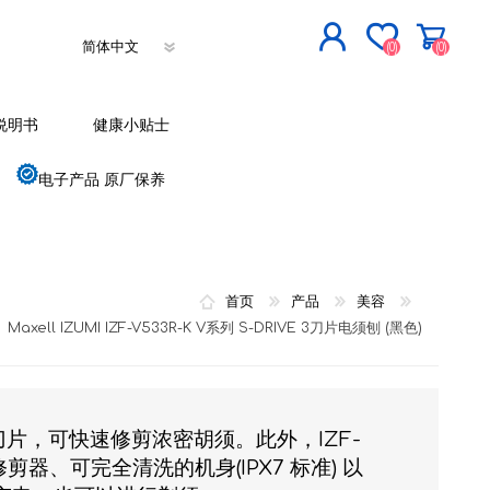
(0)
(0)
立即登记
说明书
健康小贴士
登入
电子产品 原厂保养
首页
产品
美容
Maxell IZUMI IZF-V533R-K V系列 S-DRIVE 3刀片电须刨 (黑色)
浮动刀片，可快速修剪浓密胡须。此外，IZF-
修剪器、可完全清洗的机身(IPX7 标准) 以