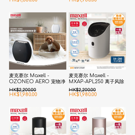
麦克赛尔 Maxell -
麦克赛尔 Maxell -
OZONEO AERO 宠物净
MXAP-APL250 离子风除
味除菌座台空气清新机
臭抗菌机 白色
HK$2,200.00
HK$2,200.00
MXAP-AE270 黑色
HK$1,980.00
HK$1,980.00