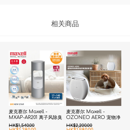
相关商品
麦克赛尔 Maxell -
麦克赛尔 Maxell -
MXAP-AR201 离子风除臭
OZONEO AERO 宠物净
抗菌机 银色
味除菌座台空气清新机
HK$1,540.00
HK$2,200.00
MXAP-AE270 白色
HK$1,380.00
HK$1,980.00