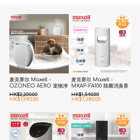
麦克赛尔 Maxell -
麦克赛尔 Maxell -
OZONEO AERO 宠物净
MXAP-FA100 除菌消臭香
味除菌座台空气清新机
熏机
HK$2,200.00
HK$1,540.00
MXAP-AE270 白色
HK$1,980.00
HK$1,380.00