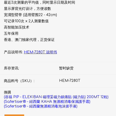
最近3次测量的平均值，同时显示日期及时间
显示屏背光灯设计，方便读数
宽濶型臂带 (适用臂围22 - 42cm)
可记录100次 x 2人测量数值​
高智能加压技术
五年保用
香港、澳门独家代理，正货保证
产品说明书:
HEM-7280T 说明书
库存资讯:
暂时缺货
HEM-7280T
商品料号（SKU）:
換購
(蓓福 PIP - ELEKIBAN 磁理妥磁力鎮痛貼 (磁力貼) 200MT 12粒)
(Safertiser® - 紐西蘭 KAHA 無酒精消毒保濕護手霜)
(Safertiser® - 紐西蘭無酒精消毒泡沫搓手液)