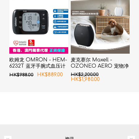
欧姆龙 OMRON - HEM-
麦克赛尔 Maxell -
6232T 蓝牙手腕式血压计
OZONEO AERO 宠物净
味除菌座台空气清新机
HK$889.00
HK$2,200.00
HK$988.00
MXAP-AE270 黑色
HK$1,980.00