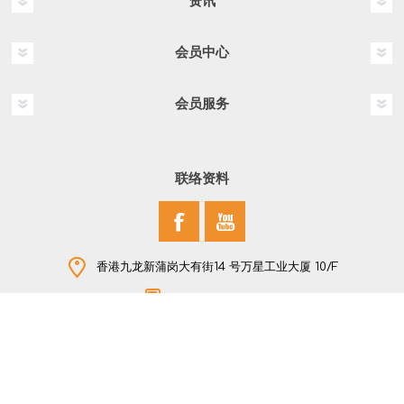
资讯
会员中心
会员服务
联络资料
香港九龙新蒲岗大有街14 号万星工业大厦 10/F
+852 2796 2907
版权所有 © 2026 NEW STAR COMPANY LTD 保留所有权利
Powered by
nopCommerce